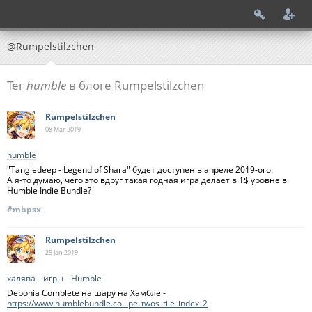
@Rumpelstilzchen
Тег
humble
в блоге Rumpelstilzchen
Rumpelstilzchen
08 Mar
2019
humble
"Tangledeep - Legend of Shara" будет доступен в апреле 2019-ого.
А я-то думаю, чего это вдруг такая годная игра делает в 1$ уровне в
Humble Indie Bundle?
#mbpsx
Rumpelstilzchen
25 Jan
2019
халява
игры
Humble
Deponia Complete на шару на Хамбле -
https://www.humblebundle.co...pe_twos_tile_index_2