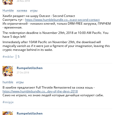
24 Nov
2018
Humble
халява
игры
Хамбл раздает на шару Outcast - Second Contact
Смотреть тут -
https://www.humblebundle.co...tcast-second-contact
Из ограничений - никаких ключей, только DRM-FREE загрузка, ПРИЧЕМ
- временная.
The redemption deadline is November 29th, 2018 at 10:00 AM Pacific. You
have 5 days left!
Immediately after 10AM Pacific on November 29th, the download will
magically vanish as if it were just a figment of your imagination, leaving this
cryptic message behind in its wake.
#mblsr
5
Rumpelstilzchen
27 Oct
2018
humble
игры
В хамбле предлагают Full Throttle Remastered за скока хошь -
https://www.humblebundle.co...day-of-the-devs-2018
Само не играло, но знаю людей которые дичайше котируют сабж.
#mipje
Rumpelstilzchen