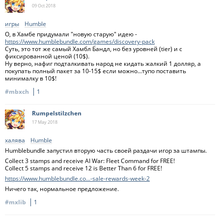
09 Oct
2018
игры
Humble
О, в Хамбе придумали "новую старую" идею -
https://www.humblebundle.com/games/discovery-pack
Суть, это тот же самый Хамбл Бандл, но без уровней (tier) и с
фиксированной ценой (10$).
Ну верно, нафиг подталкивать народ не кидать жалкий 1 долляр, а
покупать полный пакет за 10-15$ если можно...тупо поставить
минималку в 10$!
#mbxch
1
Rumpelstilzchen
17 May
2018
халява
Humble
Humblebundle запустил вторую часть своей раздачи игор за штампы.
Collect 3 stamps and receive AI War: Fleet Command for FREE!
Collect 5 stamps and receive 12 is Better Than 6 for FREE!
https://www.humblebundle.co...-sale-rewards-week-2
Ничего так, нормальное предложение.
#mxlib
1