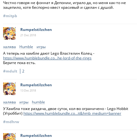
Честно говоря не фоннат я Депонии, играло да, но меня как-то не
зацепило, хотя беспорно квест красивый и сделан с душой.
#mitpb
Rumpelstilzchen
21 Dec
2018
халява
Humble
игры
А теперь на хамбле дают Lego Властелин Колец -
https://www.humblebundle.co...he-lord-of-the-rings
Берите пока есть.
#mdult
2
Rumpelstilzchen
13 Dec
2018
халява
игры
humble
У Хамбла тоже раздача, двое суток, кол-во ограничено - Lego Hobbit
(Угроббит)
https://www.humblebundle.co...it&hmb_medium=banner
#mdhrw
Rumpelstilzchen