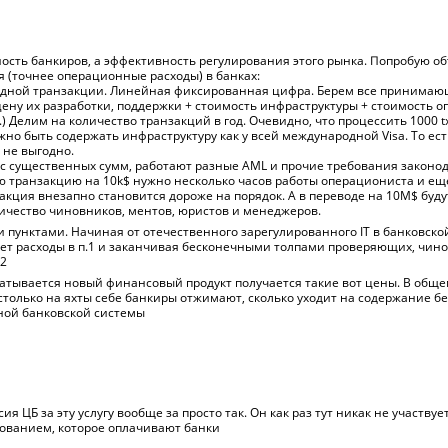
дность банкиров, а эффективность регулирования этого рынка. Попробую о
я (точнее операционные расходы) в банках:
 одной транзакции. Линейная фиксированная цифра. Берем все принимаю
ену их разработки, поддержки + стоимость инфраструктуры + стоимость 
д.) Делим на количество транзакций в год. Очевидно, что процессить 1000 t
нужно быть содержать инфраструктуру как у всей международной Visa. То ес
о не выгодно.
 с существенных сумм, работают разные AML и прочие требования законод
 транзакцию на 10k$ нужно несколько часов работы операциониста и еще
закция внезапно становится дороже на порядок. А в переводе на 10M$ буд
ичество чиновников, ментов, юристов и менеджеров.
и пунктами. Начиная от отечественного зарегулированного IT в банковско
ает расходы в п.1 и заканчивая бесконечными толпами проверяющих, чин
.2
ыкатывается новый финансовый продукт получается такие вот цены. В обще
 столько на яхты себе банкиры отжимают, сколько уходит на содержание б
ной банковской системы
ия ЦБ за эту услугу вообще за просто так. Он как раз тут никак не участвуе
ованием, которое оплачивают банки