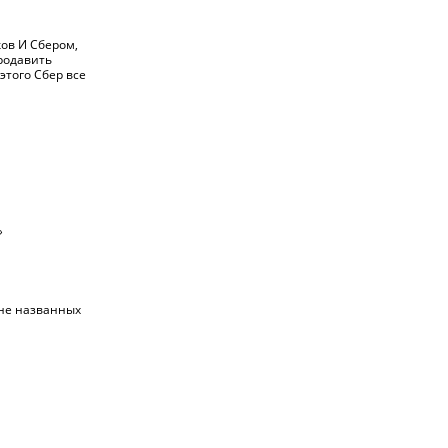
ков И Сбером,
продавить
этого Сбер все
»
 не названных