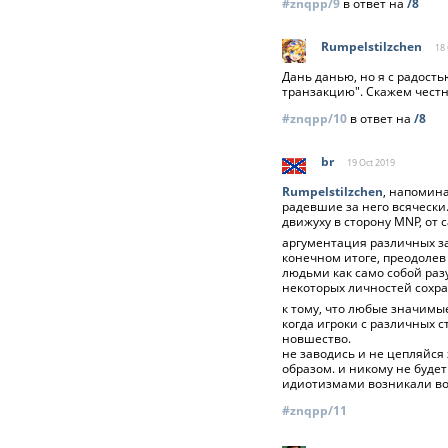
#znqpp/9
в ответ на
/8
Rumpelstilzchen
18 
Дань данью, но я с радость
транзакцию". Скажем честн
#znqpp/10
в ответ на
/8
br
19 Oct
2019
Rumpelstilzchen
, напомин
радевшие за него всяческ
движуху в сторону MNP, от
аргументация различных за
конечном итоге, преодолев
людьми как само собой раз
некоторых личностей сохр
к тому, что любые значимы
когда игроки с различных 
новшество.
не заводись и не цепляйся
образом. и никому не будет
идиотизмами возникали во
#znqpp/11