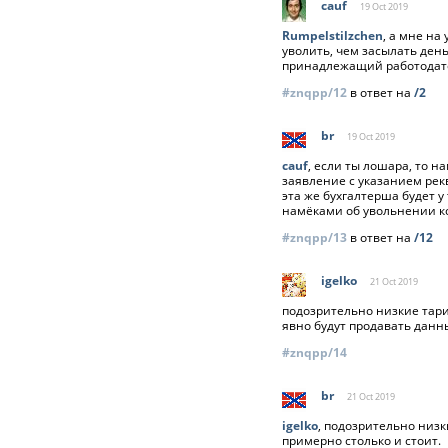
cauf
19 Oct
2019
Rumpelstilzchen
, а мне на
уволить, чем засылать ден
принадлежащий работодат
#znqpp/12
в ответ на
/2
br
19 Oct
2019
cauf
, если ты лошара, то 
заявление с указанием рек
эта же бухгалтерша будет у
намёками об увольнении ко
#znqpp/13
в ответ на
/12
igelko
21 Oct
2019
подозрительно низкие тари
явно будут продавать данны
#znqpp/14
br
21 Oct
2019
igelko
, подозрительно низ
примерно столько и стоит.