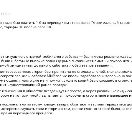
Oct
2019
ю стало был платить 1-6 за перевод чем это веселое "минимальный тариф 
о, тарифы ЦБ вполне себе ОК.
ает ситуацию с отменой мобильного рабства — были люди реально ждав
и. были и безумно высокие волны дерьма пытавшиеся смыть и похоронить
 самой инициативы, до явного саботажа любых этапов введения.
интересованных сторон был пропитана не столько слюной, сколько желчь
 сопротивление и саботаж MNP всё же ввели, заработало. и теперь оно в
умеющееся, никто уже не и помнит, сколько копий было сломано в стремл
анить существовавший ранее порядок.
е изменения в обществе всегда идут непросто, а через различные виды с
сторон на тот или иной лад пытаются похоронить строптивое и вылезшее н
 эмоционально по этому поводу. введут, обкатают и заставят вращаться 
 интересно слушать твои истории о том, как же сложно это всё было, какие
 время переходного процесса.