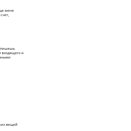
още меня
счет,
. пишешь
м входящего и
ачными
аких вещей