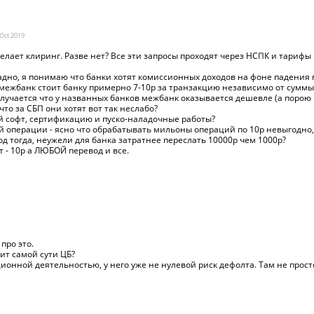
Oct
2019
делает клиринг. Разве нет? Все эти запросы проходят через НСПК и тарифы
Ладно, я понимаю что банки хотят комиссионных доходов на фоне падения
межбанк стоит банку примерно 7-10р за транзакцию независимо от суммы,
получается что у названных банков межбанк оказывается дешевле (а порою
то за СБП они хотят вот так неслабо?
й софт, сертификацию и пуско-наладочные работы?
ой операции - ясно что обрабатывать мильоны операций по 10р невыгодно,
д тогда, неужели для банка затратнее переслать 10000р чем 1000р?
 - 10р а ЛЮБОЙ перевод и все.
про это.
ит самой сути ЦБ?
онной деятельностью, у него уже не нулевой риск дефолта. Там не просто