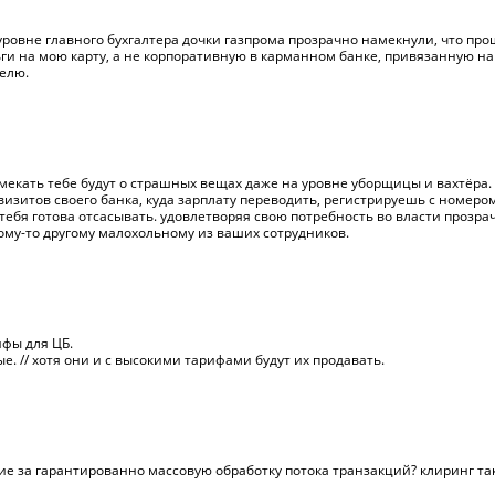
 уровне главного бухгалтера дочки газпрома прозрачно намекнули, что пр
ьги на мою карту, а не корпоративную в карманном банке, привязанную на 
елю.
намекать тебе будут о страшных вещах даже на уровне уборщицы и вахтёра
визитов своего банка, куда зарплату переводить, регистрируешь с номеро
 тебя готова отсасывать. удовлетворяя свою потребность во власти прозр
му-то другому малохольному из ваших сотрудников.
фы для ЦБ.
е. // хотя они и с высокими тарифами будут их продавать.
кие за гарантированно массовую обработку потока транзакций? клиринг т