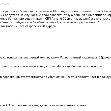
Oct
2019
оверили лол. А тот факт что скажем ЦБ владеет нонче хреновой тучей бан
КУ Сберу тебя не смущает? А если добавить такую вещь что ЦБ пришлось 
ые банки присоединиться к СБП (иначе Сбер отказывался) и даже после 
т "нет" и требует себе "особых" условий, это по твоему нормально?
 так напоминает откровенный дурдом.
организация - центральный контрагент «Национальный Клиринговый Центр
о значительным влиянием которых находится кредитная организация*
в порядке, ЦБ ответвенности по убыткам не несет, а профит идет в пользу
гое АО, но сути не меняет, дальше гуглить и вникать лень