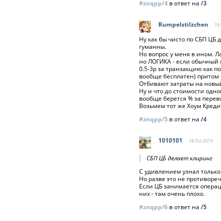
#znqpp/4
в ответ на
/3
Rumpelstilzchen
18 
Ну как бы чисто по СБП ЦБ 
гуманны.
Но вопрос у меня в ином. 
но ЛОГИКА - если обычный 
0.5-3р за транзакцию как 
вообще бесплатен) притом ч
Отбивают затраты на новы
Ну и что до стоимости одн
вообще берется % за перево
Возьмем тот же Хоум Кредит
#znqpp/5
в ответ на
/4
1010101
18 Oct
2019
СБП ЦБ делает клиринг
С удивлением узнал только 
Но разве это не противореч
Если ЦБ занимается операци
них - там очень плохо.
#znqpp/6
в ответ на
/5