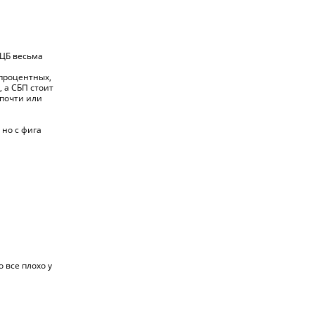
 ЦБ весьма
 процентных,
 а СБП стоит
 почти или
 но с фига
 все плохо у