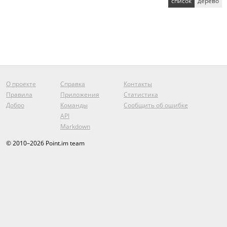
список
дерево
О проекте
Справка
Контакты
Правила
Приложения
Статистика
Добро
Команды
Сообщить об ошибке
API
Markdown
© 2010–2026 Point.im team