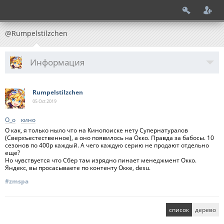
@Rumpelstilzchen
Информация
Rumpelstilzchen
05 Oct
2019
О_о
кино
О как, я только ныло что на Кинопоиске нету Супернатуралов
(Сверхъестественное), а оно появилось на Окко. Правда за бабосы. 10
сезонов по 400р каждый. А чего каждую серию не продают отдельно
еще?
Но чувствуется что Сбер там изрядно пинает менеджмент Окко.
Яндекс, вы просасываете по контенту Окке, desu.
#zmspa
список
дерево