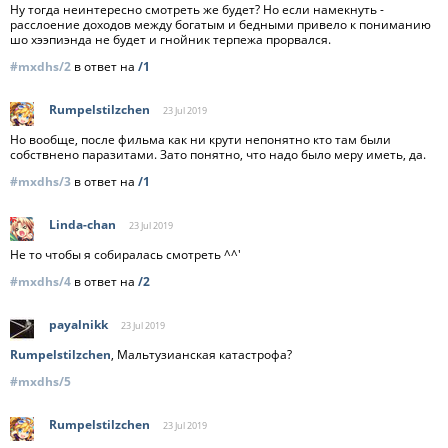
Ну тогда неинтересно смотреть же будет? Но если намекнуть -
расслоение доходов между богатым и бедными привело к пониманию
шо хээпиэнда не будет и гнойник терпежа прорвался.
#mxdhs/2
в ответ на
/1
Rumpelstilzchen
23 Jul
2019
Но вообще, после фильма как ни крути непонятно кто там были
собствнено паразитами. Зато понятно, что надо было меру иметь, да.
#mxdhs/3
в ответ на
/1
Linda-chan
23 Jul
2019
Не то чтобы я собиралась смотреть ^^'
#mxdhs/4
в ответ на
/2
payalnikk
23 Jul
2019
Rumpelstilzchen
, Мальтузианская катастрофа?
#mxdhs/5
Rumpelstilzchen
23 Jul
2019