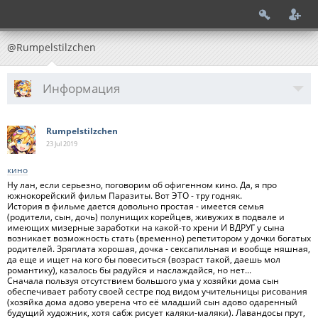
@Rumpelstilzchen
Информация
Rumpelstilzchen
23 Jul
2019
кино
Ну лан, если серьезно, поговорим об офигенном кино. Да, я про
южнокорейский фильм Паразиты. Вот ЭТО - тру годняк.
История в фильме дается довольно простая - имеется семья
(родители, сын, дочь) полунищих корейцев, живужих в подвале и
имеющих мизерные заработки на какой-то хрени И ВДРУГ у сына
возникает возможность стать (временно) репетитором у дочки богатых
родителей. Зряплата хорошая, дочка - сексапильная и вообще няшная,
да еще и ищет на кого бы повеситься (возраст такой, даешь мол
романтику), казалось бы радуйся и наслаждайся, но нет...
Сначала пользуя отсутствием большого ума у хозяйки дома сын
обеспечивает работу своей сестре под видом учительницы рисования
(хозяйка дома адово уверена что её младший сын адово одаренный
будущий художник, хотя сабж рисует каляки-маляки). Лавандосы прут,