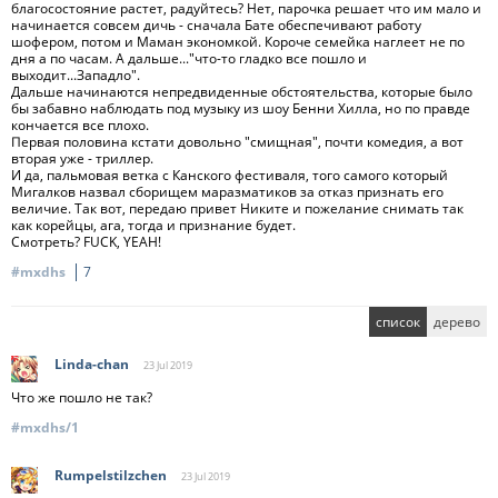
благосостояние растет, радуйтесь? Нет, парочка решает что им мало и
начинается совсем дичь - сначала Бате обеспечивают работу
шофером, потом и Маман экономкой. Короче семейка наглеет не по
дня а по часам. А дальше..."что-то гладко все пошло и
выходит...Западло".
Дальше начинаются непредвиденные обстоятельства, которые было
бы забавно наблюдать под музыку из шоу Бенни Хилла, но по правде
кончается все плохо.
Первая половина кстати довольно "смищная", почти комедия, а вот
вторая уже - триллер.
И да, пальмовая ветка с Канского фестиваля, того самого который
Мигалков назвал сборищем маразматиков за отказ признать его
величие. Так вот, передаю привет Никите и пожелание снимать так
как корейцы, ага, тогда и признание будет.
Смотреть? FUCK, YEAH!
#mxdhs
7
список
дерево
Linda-chan
23 Jul
2019
Что же пошло не так?
#mxdhs/1
Rumpelstilzchen
23 Jul
2019