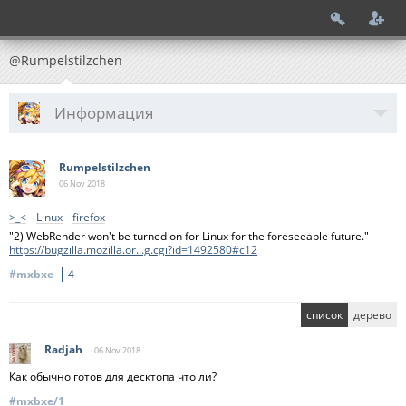
@Rumpelstilzchen
Информация
Rumpelstilzchen
06 Nov
2018
>_<
Linux
firefox
"2) WebRender won't be turned on for Linux for the foreseeable future."
https://bugzilla.mozilla.or...g.cgi?id=1492580#c12
#mxbxe
4
список
дерево
Radjah
06 Nov
2018
Как обычно готов для десктопа что ли?
#mxbxe/1