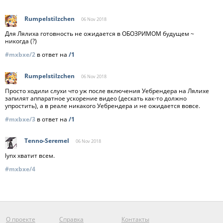
Rumpelstilzchen
06 Nov
2018
Для Лялиха готовность не ожидается в ОБОЗРИМОМ будущем ~
никогда (?)
#mxbxe/2
в ответ на
/1
Rumpelstilzchen
06 Nov
2018
Просто ходили слухи что уж после включения Уебрендера на Лялихе
запилят аппаратное ускорение видео (дескать как-то должно
упростить), а в реале никакого Уебрендера и не ожидается вовсе.
#mxbxe/3
в ответ на
/1
Tenno-Seremel
06 Nov
2018
lynx хватит всем.
#mxbxe/4
О проекте
Справка
Контакты