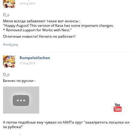
29 Aug
2019
О_о
Меня всегда забавляют такие вот анонсы :
"Happy August! This version of Kasa has some important changes.
* Removed support for Works with Nest."
Отличные новости! Ничего не работает!
#mbjwq
Rumpelstilzchen
27 Aug
2019
О_о
Бизнес по русски -
А потом подобные ему чуваки из АКИТа орут "зааапретить посылки из-
за рубежа!"