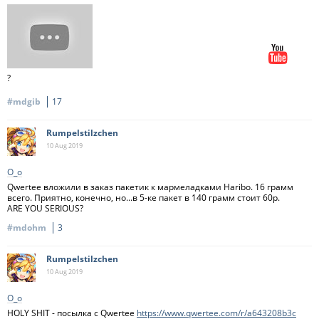
?
#mdgib
17
Rumpelstilzchen
10 Aug
2019
О_о
Qwertee вложили в заказ пакетик к мармеладками Haribo. 16 грамм
всего. Приятно, конечно, но...в 5-ке пакет в 140 грамм стоит 60р.
ARE YOU SERIOUS?
#mdohm
3
Rumpelstilzchen
10 Aug
2019
О_о
HOLY SHIT - посылка с Qwertee
https://www.qwertee.com/r/a643208b3c