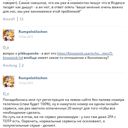
говорят). Самое смешное, что им уже в комментах пишут что в Яндексе
пиздят как дышут - а ан нет, в ответ опять "ваше мнение очень важно
для нас, мы уже занимаемся этой проблемой"
#mxsfl
12
Rumpelstilzchen
14 Sep
2019
О_о
вопрос к
pikkupanda
- а вот это
https://kinopoisk.userecho....ities/5-
kinopoisk-hd
вообще имеет какое-то отношение к Кинопоиску?
#mdxng
2
Rumpelstilzchen
12 Sep
2019
О_о
Понадобилась мне тут регистрация на левом сайте без палева номера
телепона (спам будет 100%), ну я намутило номер на одном онлайн
сервисе, как раз хватило оплаченных 20 минут для того чтобы все
необходимое сделать.
Но суть не в этом, яж не сервис рекламирую - у них там даже 2FA c
TOTP есть. Охренеть, нормальные сервисы не осиливают, а
полулегальные серые - делают.