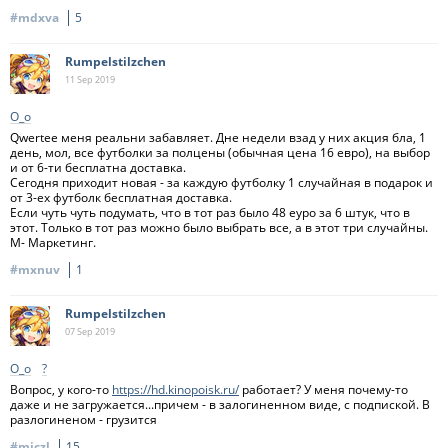
#mdxva
5
Rumpelstilzchen
11 Sep
2019
О_о
Qwertee меня реальни забавляет. Дне недели взад у них акция бла, 1
день, мол, все футболки за полцены (обычная цена 16 евро), на выбор
и от 6-ти бесплатна доставка.
Сегодня приходит новая - за каждую футболку 1 случайная в подарок и
от 3-ех футболк бесплатная доставка.
Если чуть чуть подумать, что в тот раз было 48 еуро за 6 штук, что в
этот. Только в тот раз можно было выбрать все, а в этот три случайны.
М- Маркетинг.
#mxnuv
1
Rumpelstilzchen
07 Sep
2019
О_о
?
Вопрос, у кого-то
https://hd.kinopoisk.ru/
работает? У меня почему-то
даже и не загружается...причем - в залогиненном виде, с подпиской. В
разлогиненом - грузится
#miczl
15