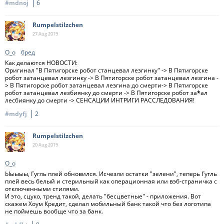
#mdnoj
6
Rumpelstilzchen
27 Aug
2019
О_о
бред
Как делаются НОВОСТИ:
Оригинал "В Пятигорске робот станцевал лезгинку" -> В Пятигорске
робот затанцевал лезгинку -> В Пятигорске робот затанцевал лезгина -
> В Пятигорске робот затанцевал лезгина до смерти-> В Пятигорске
робот затанцевал лезбиянку до смерти -> В Пятигорске робот за
*
ал
лесбиянку до смерти -> СЕНСАЦИИ ИНТРИГИ РАССЛЕДОВАНИЯ!
#mdyfj
2
Rumpelstilzchen
20 Aug
2019
О_о
Ыыыыы, Гугль плей обновился. Исчезли остатки "зелени", теперь Гугль
плей весь белый и стерильный как операционная или вэб-страничка с
отключенными стилями.
И это, сцуко, тренд такой, делать "бесцветные" - приложения. Вот
скажем Хоум Кредит, сделал мобильный банк такой что без логотипа
не поймешь вообще что за банк.