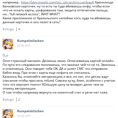
например -
https://play.google.com/sto...om.techrcs.cardvault
Хранилище
банковских карточек. ну то есть ты туда вбиваешь инфу, чтобы если
что не искать карты, шифрование там, защита отпечатком пальца,
но..."full network access", WAIT WHAT?
Какое приложение от бразильского непойми кого, куда ты вбиваешь
данные карточек и оно лазит в сеть?
#zhcgu
4
Rumpelstilzchen
23 Sep
2019
О_о
Ozon странный магазин. Делаешь заказ. Оплачиваешь картой онлайн.
По пути его следования понимаешь, что заказал чей-то не то. Звонишь
и отменяешь. Они говорят тебе ОК, ДА и шлют СМС что отправили
бабло взад. При этом с карты еще нифига не списалось.
Казалось бы, отменяйте авторизацию и все, но нет, эти дятлы ждут
списания чтобы прислать refund. Совсем ку-ку, блян, особенно с учетом
того что мерчант платит бОльшую цену за возврат денег чем за
отмену авторизации.
О том чтобы например вернуть на клиентскй счет и речи нет тоже.
#zhcgn
2
Rumpelstilzchen
23 Sep
2019