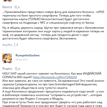
бакота
О_о
...Промсвязьбанк представил новую фичу для мааалого бизнеса - mPOS
териналы на базе прсотого смартфона. Теперь для того чтобы
принимтаь карты (ТОЛЬКО бесконтактные) будет достаточно
смартфона на Андроиде с NFC и специальную софтину от банка.
Ну, в общем, держить народ. Шутки про чуваков в метро с банковскими
терминалами которыми они ищут карты у людей в карманах теперь не
миф, но дедовский метод - теперь для пиздинга денег с карт
достаточно будет обычного смартфона. Беспалевно.
#zyfhn
3
Rumpelstilzchen
18 Sep
2019
Яндекс
О_о
HOLY SHIT какой контент завозят на Кинопоиск. Как вам ИНДИЙСКИЙ
СЕРИАЛ в 600 серий?
https://kinopoisk.ru/film/1049204
Или вон завезли, ви таки не повегите, Зачарованных! Это такой аналог
сериала Супернатуралы, но про трех braindamaged баб-ведьмочек,
опасных для общества в силу тупости сюжета.
А еще Кинопоиск продолжает прицельно издеваться надо мной - у них
в вэбплеере появилась кнопочка "отправить на устройство"....которая
разумеется про Яндекс Станцию и Модуль.
При этом в Гугль Плее они продолжают уверять что уже работают над
поддержкой Хромкаста и она вот вот будет (с начала года одно и тоже