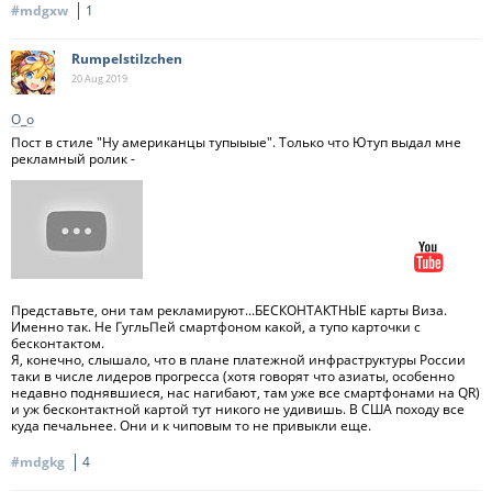
#mdgxw
1
Rumpelstilzchen
20 Aug
2019
О_о
Пост в стиле "Ну американцы тупыыые". Только что Ютуп выдал мне
рекламный ролик -
Представьте, они там рекламируют...БЕСКОНТАКТНЫЕ карты Виза.
Именно так. Не ГугльПей смартфоном какой, а тупо карточки с
бесконтактом.
Я, конечно, слышало, что в плане платежной инфраструктуры России
таки в числе лидеров прогресса (хотя говорят что азиаты, особенно
недавно поднявшиеся, нас нагибают, там уже все смартфонами на QR)
и уж бесконтактной картой тут никого не удивишь. В США походу все
куда печальнее. Они и к чиповым то не привыкли еще.
#mdgkg
4