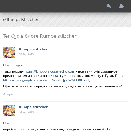
@Rumpelstilzchen
Тег
О_о
в блоге Rumpelstilzchen
Rumpelstilzchen
28 Sep
2019
О_о
Яндекс
Таки походу
https://kinopoisk.userecho.com
- все таки ойициальное
представительство Кинопоиска, судя по этому комменту в Гугль Плее -
https://play.google.com/sto...cNwpDLJj6_WM338kSj7Q
Офигеть, и как вот предполагалось догадаться о её существовании?
#zyjxc
Rumpelstilzchen
24 Sep
2019
О_о
порой я просто ржу с некоторых андроидных приложений. Вот