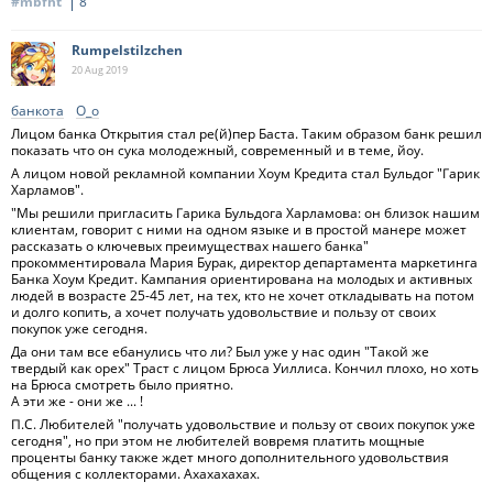
#mbfht
8
Rumpelstilzchen
20 Aug
2019
банкота
О_о
Лицом банка Открытия стал ре(й)пер Баста. Таким образом банк решил
показать что он сука молодежный, современный и в теме, йоу.
А лицом новой рекламной компании Хоум Кредита стал Бульдог "Гарик
Харламов".
"Мы решили пригласить Гарика Бульдога Харламова: он близок нашим
клиентам, говорит с ними на одном языке и в простой манере может
рассказать о ключевых преимуществах нашего банка"
прокомментировала Мария Бурак, директор департамента маркетинга
Банка Хоум Кредит. Кампания ориентирована на молодых и активных
людей в возрасте 25-45 лет, на тех, кто не хочет откладывать на потом
и долго копить, а хочет получать удовольствие и пользу от своих
покупок уже сегодня.
Да они там все ебанулись что ли? Был уже у нас один "Такой же
твердый как орех" Траст с лицом Брюса Уиллиса. Кончил плохо, но хоть
на Брюса смотреть было приятно.
А эти же - они же ... !
П.С. Любителей "получать удовольствие и пользу от своих покупок уже
сегодня", но при этом не любителей вовремя платить мощные
проценты банку также ждет много дополнительного удовольствия
общения с коллекторами. Ахахахахах.