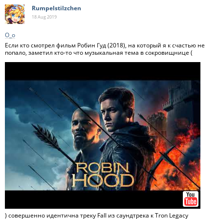
Rumpelstilzchen
18 Aug
2019
О_о
Если кто смотрел фильм Робин Гуд (2018), на который я к счастью не
попало, заметил кто-то что музыкальная тема в сокровищнице (
) совершенно идентична треку Fall из саундтрека к Tron Legacy