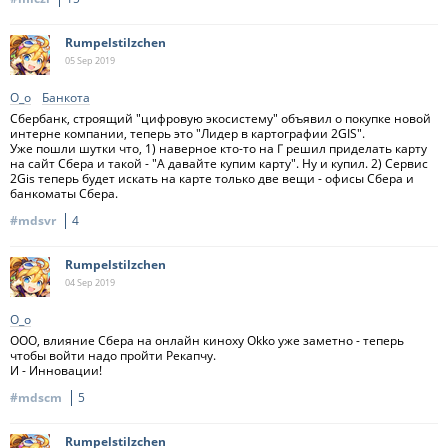
Rumpelstilzchen
05 Sep
2019
О_о
Банкота
Сбербанк, строящий "цифровую экосистему" объявил о покупке новой
интерне компании, теперь это "Лидер в картографии 2GIS".
Уже пошли шутки что, 1) наверное кто-то на Г решил приделать карту
на сайт Сбера и такой - "А давайте купим карту". Ну и купил. 2) Сервис
2Gis теперь будет искать на карте только две вещи - офисы Сбера и
банкоматы Сбера.
#mdsvr
4
Rumpelstilzchen
04 Sep
2019
О_о
ООО, влияние Сбера на онлайн киноху Okko уже заметно - теперь
чтобы войти надо пройти Рекапчу.
И - Инновации!
#mdscm
5
Rumpelstilzchen